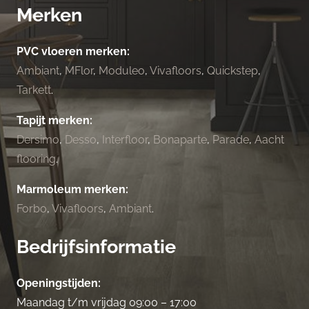
Merken
PVC vloeren merken:
Ambiant
,
MFlor
,
Moduleo
,
Vivafloors
,
Quickstep
,
Tarkett
.
Tapijt merken:
Dersimo
,
Desso
,
Interfloor
,
Bonaparte
,
Parade
,
Aacht
flooring
.
Marmoleum merken:
Forbo
,
Vivafloors
,
Ambiant
.
Bedrijfsinformatie
Openingstijden:
Maandag t/m vrijdag 09:00 – 17:00