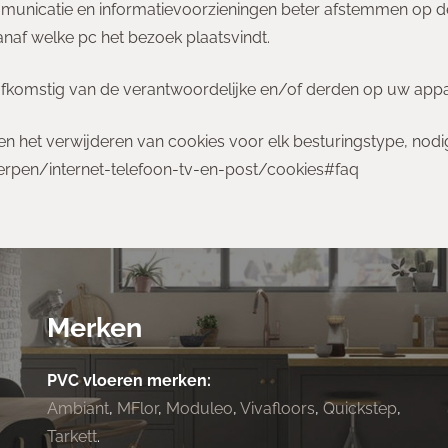
unicatie en informatievoorzieningen beter afstemmen op de
naf welke pc het bezoek plaatsvindt.
fkomstig van de verantwoordelijke en/of derden op uw appa
en het verwijderen van cookies voor elk besturingstype, nodig
erpen/internet-telefoon-tv-en-post/cookies#faq
Merken
PVC vloeren merken:
Ambiant
,
MFlor
,
Moduleo
,
Vivafloors
,
Quickstep
,
Tarkett
.