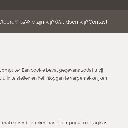
Vloeren
Tips
Wie zijn wij?
Wat doen wij?
Contact
w computer. Een cookie bevat gegevens zodat u bij
 in te stellen en het inloggen te vergemakkelijken
rmatie over bezoekersaantallen, populaire pagina’s