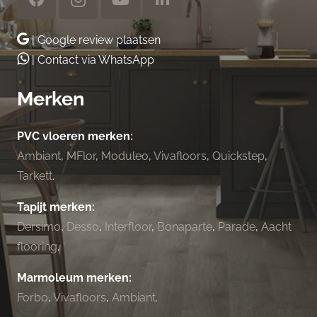
| Google review plaatsen
| Contact via WhatsApp
Merken
PVC vloeren merken:
Ambiant
,
MFlor
,
Moduleo
,
Vivafloors
,
Quickstep
,
Tarkett
.
Tapijt merken:
Dersimo
,
Desso
,
Interfloor
,
Bonaparte
,
Parade
,
Aacht
flooring
.
Marmoleum merken:
Forbo
,
Vivafloors
,
Ambiant
.