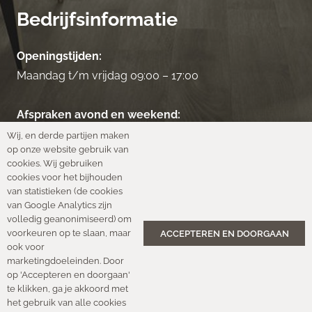
Bedrijfsinformatie
Openingstijden:
Maandag t/m vrijdag 09:00 – 17:00
Afspraken avond en weekend:
Neem contact op
Wij, en derde partijen maken
op onze website gebruik van
cookies. Wij gebruiken
KvKnr.:
27261898
cookies voor het bijhouden
van statistieken (de cookies
BTW nr.:
NL14565372B01
van Google Analytics zijn
volledig geanonimiseerd) om
voorkeuren op te slaan, maar
ACCEPTEREN EN DOORGAAN
ook voor
Privacyverklaring
|
Cookies
|
Disclaimer
|
Garantie
|
marketingdoeleinden. Door
Algemene Voorwaarden
op 'Accepteren en doorgaan'
© 2026 van der Doorn Vloeren |
WordPress Design &
te klikken, ga je akkoord met
het gebruik van alle cookies
Hosting: XENOMEDIA internetbureau